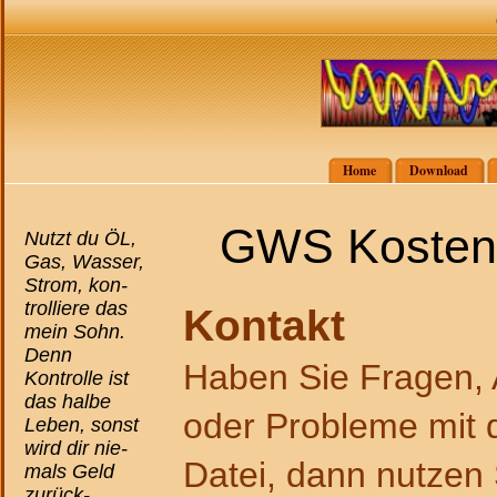
Home
Download
GWS Kostenk
Nutzt du ÖL,
Gas, Wasser,
Strom, kon-
trolliere das
Kontakt
mein Sohn.
Denn
Haben Sie Fragen, 
Kontrolle ist
das halbe
oder Probleme mit
Leben, sonst
wird dir nie-
Datei, dann nutzen 
mals Geld
zurück-