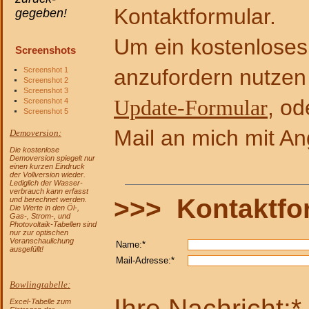
Kontaktformular.
gegeben!
Um ein kostenlose
Screenshots
anzufordern nutzen 
Screenshot 1
Screenshot 2
Screenshot 3
, od
Update-Formular
Screenshot 4
Screenshot 5
Mail an mich mit An
Demoversion:
Die kostenlose
Demoversion spiegelt nur
einen kurzen Eindruck
der Vollversion wieder.
Lediglich der Wasser-
verbrauch kann erfasst
>>> Kontaktfo
und berechnet werden.
Die Werte in den Öl-,
Gas-, Strom-, und
Photovoltaik-Tabellen sind
nur zur optischen
Veranschaulichung
Name:*
ausgefüllt!
Mail-Adresse:*
Bowlingtabelle:
Ihre Nachricht:*
Excel-Tabelle zum